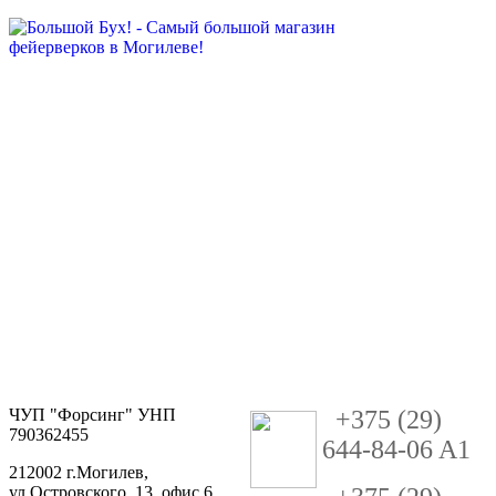
ЧУП "Форсинг" УНП
+
3
75 (29)
790362455
644-84-06 A1
212002 г.Могилев,
ул.Островского, 13, офис 6