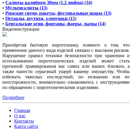
•
Салюты калибром 30мм (1.2 дюйма) (34)
•
Мультисалюты (13)
•
Римские свечи, ракеты, фестивальные шары (13)
•
Петарды, шутихи, хлопушки (15)
•
Бенгальские огни, фонтаны, фаеры, дымы (14)
Видеоинструкции
Приобретая бытовую пиротехнику, помните о том, что
применение данного вида изделий связано с высоким риском.
Нарушение правил техники безопасности при хранении и
использовании пиротехнических изделий может стать
причиной травмирования вас самих или ваших близких, а
также нанести серьезный ущерб вашему имуществу. Чтобы
избежать тяжелых последствий, по незнанию или по
неосторожности, внимательно ознакомьтесь с инструкциями
по обращению с пиротехническими изделиями.
Подробнее
Главная
О нас
Контакты
Карта сайта