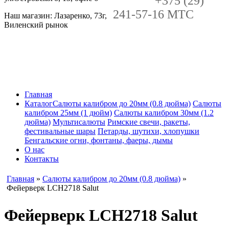
+375 (29)
241-57-16 MTC
Наш магазин: Лазаренко, 73г,
Виленский рынок
Главная
Каталог
Салюты калибром до 20мм (0.8 дюйма)
Салюты
калибром 25мм (1 дюйм)
Салюты калибром 30мм (1.2
дюйма)
Мультисалюты
Римские свечи, ракеты,
фестивальные шары
Петарды, шутихи, хлопушки
Бенгальские огни, фонтаны, фаеры, дымы
О нас
Контакты
Главная
»
Салюты калибром до 20мм (0.8 дюйма)
»
Фейерверк LCH2718 Salut
Фейерверк LCH2718 Salut