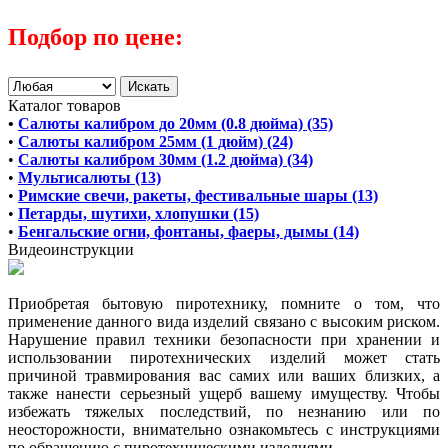
Подбор по цене:
Каталог товаров
•
Салюты калибром до 20мм (0.8 дюйма) (35)
•
Салюты калибром 25мм (1 дюйм) (24)
•
Салюты калибром 30мм (1.2 дюйма) (34)
•
Мультисалюты (13)
•
Римские свечи, ракеты, фестивальные шары (13)
•
Петарды, шутихи, хлопушки (15)
•
Бенгальские огни, фонтаны, фаеры, дымы (14)
Видеоинструкции
Приобретая бытовую пиротехнику, помните о том, что
применение данного вида изделий связано с высоким риском.
Нарушение правил техники безопасности при хранении и
использовании пиротехнических изделий может стать
причиной травмирования вас самих или ваших близких, а
также нанести серьезный ущерб вашему имуществу. Чтобы
избежать тяжелых последствий, по незнанию или по
неосторожности, внимательно ознакомьтесь с инструкциями
по обращению с пиротехническими изделиями.