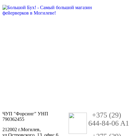
ЧУП "Форсинг" УНП
+
3
75 (29)
790362455
644-84-06 A1
212002 г.Могилев,
ул.Островского, 13, офис 6