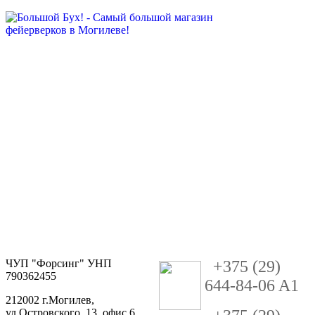
ЧУП "Форсинг" УНП
+
3
75 (29)
790362455
644-84-06 A1
212002 г.Могилев,
ул.Островского, 13, офис 6