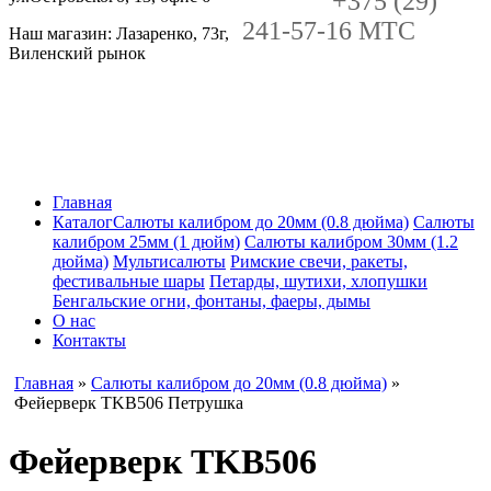
+375 (29)
241-57-16 MTC
Наш магазин: Лазаренко, 73г,
Виленский рынок
Главная
Каталог
Салюты калибром до 20мм (0.8 дюйма)
Салюты
калибром 25мм (1 дюйм)
Салюты калибром 30мм (1.2
дюйма)
Мультисалюты
Римские свечи, ракеты,
фестивальные шары
Петарды, шутихи, хлопушки
Бенгальские огни, фонтаны, фаеры, дымы
О нас
Контакты
Главная
»
Салюты калибром до 20мм (0.8 дюйма)
»
Фейерверк TKB506 Петрушка
Фейерверк TKB506