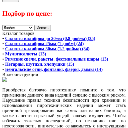
Подбор по цене:
Каталог товаров
•
Салюты калибром до 20мм (0.8 дюйма) (35)
•
Салюты калибром 25мм (1 дюйм) (24)
•
Салюты калибром 30мм (1.2 дюйма) (34)
•
Мультисалюты (13)
•
Римские свечи, ракеты, фестивальные шары (13)
•
Петарды, шутихи, хлопушки (15)
•
Бенгальские огни, фонтаны, фаеры, дымы (14)
Видеоинструкции
Приобретая бытовую пиротехнику, помните о том, что
применение данного вида изделий связано с высоким риском.
Нарушение правил техники безопасности при хранении и
использовании пиротехнических изделий может стать
причиной травмирования вас самих или ваших близких, а
также нанести серьезный ущерб вашему имуществу. Чтобы
избежать тяжелых последствий, по незнанию или по
неосторожности, внимательно ознакомьтесь с инструкциями