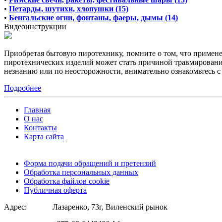
•
Петарды, шутихи, хлопушки (15)
•
Бенгальские огни, фонтаны, фаеры, дымы (14)
Видеоинструкции
Приобретая бытовую пиротехнику, помните о том, что примен
пиротехнических изделий может стать причиной травмирования
незнанию или по неосторожности, внимательно ознакомьтесь 
Подробнее
Главная
О нас
Контакты
Карта сайта
Форма подачи обращений и претензий
Обработка персональных данных
Обработка файлов cookie
Публичная оферта
Адрес:
Лазаренко, 73г, Виленский рынок