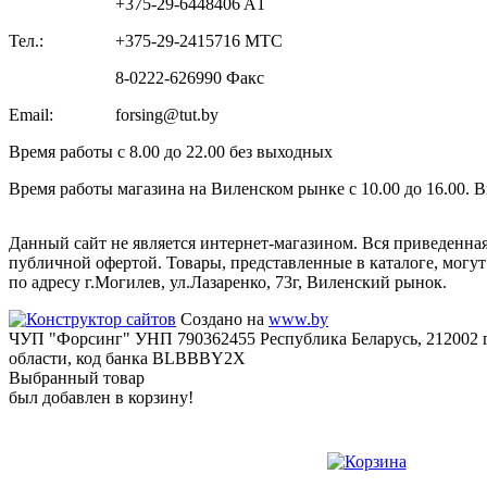
+375-29-6448406 A1
Тел.:
+375-29-2415716 МТС
8-0222-626990 Факс
Email:
forsing@tut.by
Время работы с 8.00 до 22.00 без выходных
Время работы магазина на Виленском рынке с 10.00 до 16.00. 
Данный сайт не является интернет-магазином. Вся приведенна
публичной офертой. Товары, представленные в каталоге, могу
по адресу г.Могилев, ул.Лазаренко, 73г, Виленский рынок.
Создано на
www.by
ЧУП "Форсинг" УНП 790362455 Республика Беларусь, 212002 г
области, код банка BLBBBY2X
Выбранный товар
был добавлен в корзину!