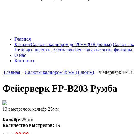
Главная
Каталог
Салюты калибром до 20мм (0.8 дюйма)
Салюты к
Петарды, шутихи, хлопушки
Бенгальские огни, фонтаны
О нас
Контакты
Главная
»
Салюты калибром 25мм (1 дюйм)
» Фейерверк FP-B
Фейерверк FP-B203 Румба
19 выстрелов, калибр 25мм
Калибр:
25 мм
Количество выстрелов:
19
90,00