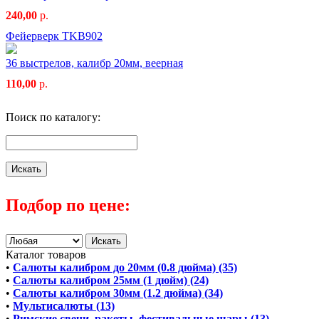
240,00
р.
Фейерверк TKB902
36 выстрелов, калибр 20мм, веерная
110,00
р.
Поиск по каталогу:
Подбор по цене:
Каталог товаров
•
Салюты калибром до 20мм (0.8 дюйма) (35)
•
Салюты калибром 25мм (1 дюйм) (24)
•
Салюты калибром 30мм (1.2 дюйма) (34)
•
Мультисалюты (13)
•
Римские свечи, ракеты, фестивальные шары (13)