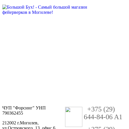
ЧУП "Форсинг" УНП
+
3
75 (29)
790362455
644-84-06 A1
212002 г.Могилев,
ул.Островского, 13, офис 6