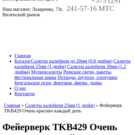
+375 (29)
241-57-16 MTC
Наш магазин: Лазаренко, 73г,
Виленский рынок
Главная
Каталог
Салюты калибром до 20мм (0.8 дюйма)
Салюты
калибром 25мм (1 дюйм)
Салюты калибром 30мм (1.2
дюйма)
Мультисалюты
Римские свечи, ракеты,
фестивальные шары
Петарды, шутихи, хлопушки
Бенгальские огни, фонтаны, фаеры, дымы
О нас
Контакты
Главная
»
Салюты калибром 25мм (1 дюйм)
» Фейерверк
TKB429 Очень красиво каждый день
Фейерверк TKB429 Очень