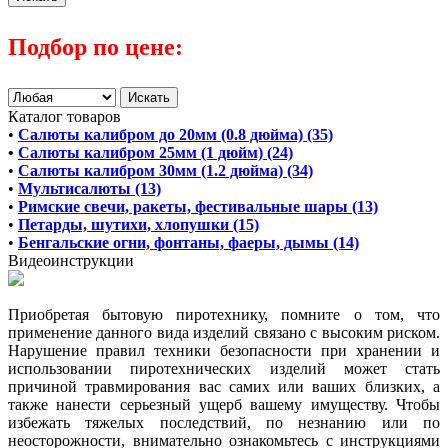
Подбор по цене:
Каталог товаров
•
Салюты калибром до 20мм (0.8 дюйма) (35)
•
Салюты калибром 25мм (1 дюйм) (24)
•
Салюты калибром 30мм (1.2 дюйма) (34)
•
Мультисалюты (13)
•
Римские свечи, ракеты, фестивальные шары (13)
•
Петарды, шутихи, хлопушки (15)
•
Бенгальские огни, фонтаны, фаеры, дымы (14)
Видеоинструкции
Приобретая бытовую пиротехнику, помните о том, что
применение данного вида изделий связано с высоким риском.
Нарушение правил техники безопасности при хранении и
использовании пиротехнических изделий может стать
причиной травмирования вас самих или ваших близких, а
также нанести серьезный ущерб вашему имуществу. Чтобы
избежать тяжелых последствий, по незнанию или по
неосторожности, внимательно ознакомьтесь с инструкциями