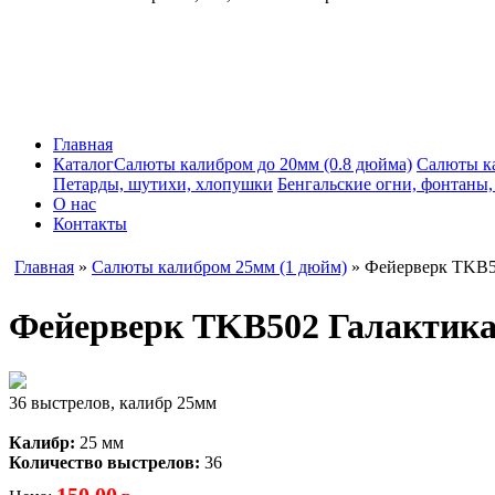
Главная
Каталог
Салюты калибром до 20мм (0.8 дюйма)
Салюты к
Петарды, шутихи, хлопушки
Бенгальские огни, фонтаны
О нас
Контакты
Главная
»
Салюты калибром 25мм (1 дюйм)
» Фейерверк TKB5
Фейерверк TKB502 Галактик
36 выстрелов, калибр 25мм
Калибр:
25 мм
Количество выстрелов:
36
150,00