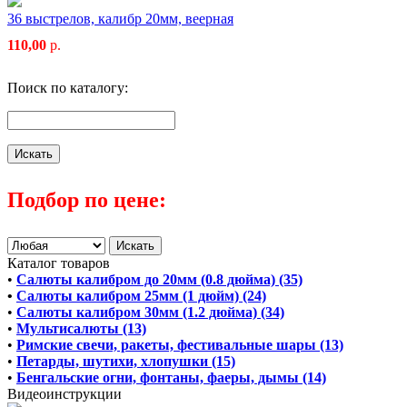
36 выстрелов, калибр 20мм, веерная
110,00
р.
Поиск по каталогу:
Подбор по цене:
Каталог товаров
•
Салюты калибром до 20мм (0.8 дюйма) (35)
•
Салюты калибром 25мм (1 дюйм) (24)
•
Салюты калибром 30мм (1.2 дюйма) (34)
•
Мультисалюты (13)
•
Римские свечи, ракеты, фестивальные шары (13)
•
Петарды, шутихи, хлопушки (15)
•
Бенгальские огни, фонтаны, фаеры, дымы (14)
Видеоинструкции