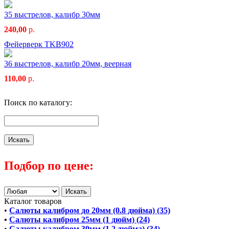
35 выстрелов, калибр 30мм
240,00
р.
Фейерверк TKB902
36 выстрелов, калибр 20мм, веерная
110,00
р.
Поиск по каталогу:
Подбор по цене:
Каталог товаров
•
Салюты калибром до 20мм (0.8 дюйма) (35)
•
Салюты калибром 25мм (1 дюйм) (24)
•
Салюты калибром 30мм (1.2 дюйма) (34)