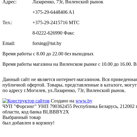
Адрес:
Лазаренко, 73г, Виленский рынок
+375-29-6448406 A1
Тел.:
+375-29-2415716 МТС
8-0222-626990 Факс
Email:
forsing@tut.by
Время работы с 8.00 до 22.00 без выходных
Время работы магазина на Виленском рынке с 10.00 до 16.00. 
Данный сайт не является интернет-магазином. Вся приведенна
публичной офертой. Товары, представленные в каталоге, могу
по адресу г.Могилев, ул.Лазаренко, 73г, Виленский рынок.
Создано на
www.by
ЧУП "Форсинг" УНП 790362455 Республика Беларусь, 212002 г
области, код банка BLBBBY2X
Выбранный товар
был добавлен в корзину!