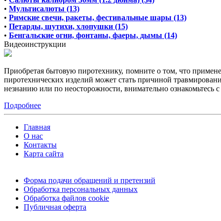
•
Мультисалюты (13)
•
Римские свечи, ракеты, фестивальные шары (13)
•
Петарды, шутихи, хлопушки (15)
•
Бенгальские огни, фонтаны, фаеры, дымы (14)
Видеоинструкции
Приобретая бытовую пиротехнику, помните о том, что примен
пиротехнических изделий может стать причиной травмирования
незнанию или по неосторожности, внимательно ознакомьтесь 
Подробнее
Главная
О нас
Контакты
Карта сайта
Форма подачи обращений и претензий
Обработка персональных данных
Обработка файлов cookie
Публичная оферта