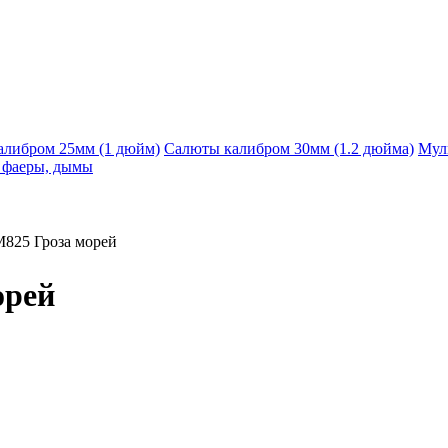
алибром 25мм (1 дюйм)
Салюты калибром 30мм (1.2 дюйма)
Мул
, фаеры, дымы
825 Гроза морей
орей