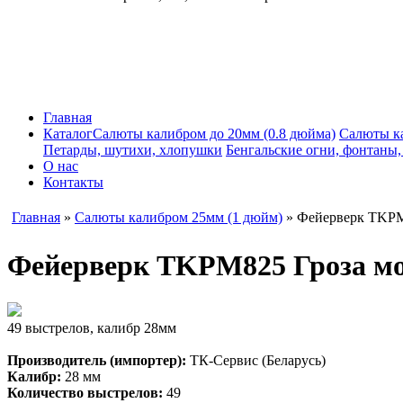
Главная
Каталог
Салюты калибром до 20мм (0.8 дюйма)
Салюты к
Петарды, шутихи, хлопушки
Бенгальские огни, фонтаны
О нас
Контакты
Главная
»
Салюты калибром 25мм (1 дюйм)
» Фейерверк TKPM
Фейерверк TKPM825 Гроза м
49 выстрелов, калибр 28мм
Производитель (импортер):
ТК-Сервис (Беларусь)
Калибр:
28 мм
Количество выстрелов:
49