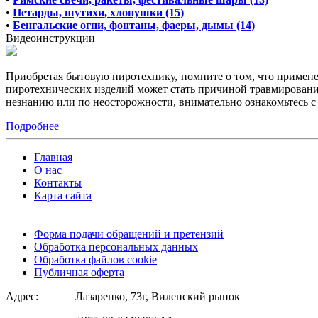
•
Петарды, шутихи, хлопушки (15)
•
Бенгальские огни, фонтаны, фаеры, дымы (14)
Видеоинструкции
Приобретая бытовую пиротехнику, помните о том, что примен
пиротехнических изделий может стать причиной травмирования
незнанию или по неосторожности, внимательно ознакомьтесь 
Подробнее
Главная
О нас
Контакты
Карта сайта
Форма подачи обращений и претензий
Обработка персональных данных
Обработка файлов cookie
Публичная оферта
Адрес:
Лазаренко, 73г, Виленский рынок