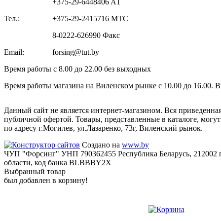
+375-29-6448406 A1
Тел.:
+375-29-2415716 МТС
8-0222-626990 Факс
Email:
forsing@tut.by
Время работы с 8.00 до 22.00 без выходных
Время работы магазина на Виленском рынке с 10.00 до 16.00. 
Данный сайт не является интернет-магазином. Вся приведенна
публичной офертой. Товары, представленные в каталоге, могу
по адресу г.Могилев, ул.Лазаренко, 73г, Виленский рынок.
Создано на
www.by
ЧУП "Форсинг" УНП 790362455 Республика Беларусь, 212002 г
области, код банка BLBBBY2X
Выбранный товар
был добавлен в корзину!