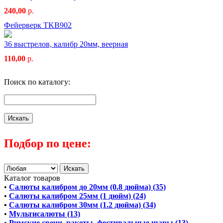
240,00
р.
Фейерверк TKB902
36 выстрелов, калибр 20мм, веерная
110,00
р.
Поиск по каталогу:
Подбор по цене:
Каталог товаров
•
Салюты калибром до 20мм (0.8 дюйма) (35)
•
Салюты калибром 25мм (1 дюйм) (24)
•
Салюты калибром 30мм (1.2 дюйма) (34)
•
Мультисалюты (13)
•
Римские свечи, ракеты, фестивальные шары (13)