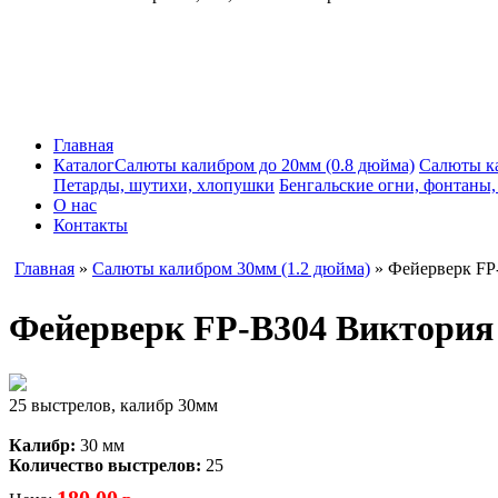
Главная
Каталог
Салюты калибром до 20мм (0.8 дюйма)
Салюты к
Петарды, шутихи, хлопушки
Бенгальские огни, фонтаны
О нас
Контакты
Главная
»
Салюты калибром 30мм (1.2 дюйма)
» Фейерверк FP
Фейерверк FP-B304 Виктория
25 выстрелов, калибр 30мм
Калибр:
30 мм
Количество выстрелов:
25
180,00