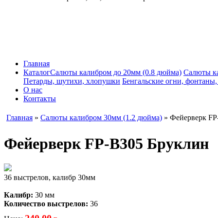
Главная
Каталог
Салюты калибром до 20мм (0.8 дюйма)
Салюты к
Петарды, шутихи, хлопушки
Бенгальские огни, фонтаны
О нас
Контакты
Главная
»
Салюты калибром 30мм (1.2 дюйма)
» Фейерверк FP
Фейерверк FP-B305 Бруклин
36 выстрелов, калибр 30мм
Калибр:
30 мм
Количество выстрелов:
36
240,00