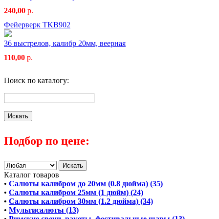
240,00
р.
Фейерверк TKB902
36 выстрелов, калибр 20мм, веерная
110,00
р.
Поиск по каталогу:
Подбор по цене:
Каталог товаров
•
Салюты калибром до 20мм (0.8 дюйма) (35)
•
Салюты калибром 25мм (1 дюйм) (24)
•
Салюты калибром 30мм (1.2 дюйма) (34)
•
Мультисалюты (13)
•
Римские свечи, ракеты, фестивальные шары (13)