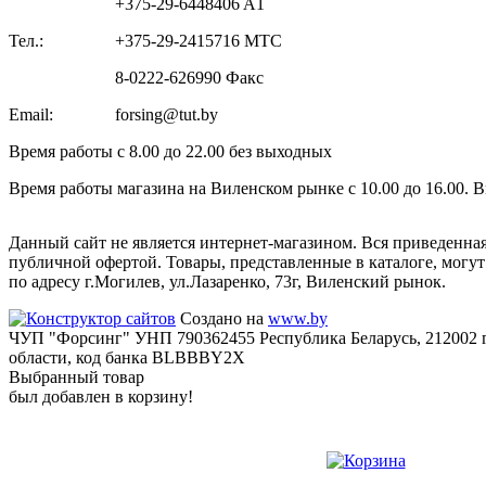
+375-29-6448406 A1
Тел.:
+375-29-2415716 МТС
8-0222-626990 Факс
Email:
forsing@tut.by
Время работы с 8.00 до 22.00 без выходных
Время работы магазина на Виленском рынке с 10.00 до 16.00. 
Данный сайт не является интернет-магазином. Вся приведенна
публичной офертой. Товары, представленные в каталоге, могу
по адресу г.Могилев, ул.Лазаренко, 73г, Виленский рынок.
Создано на
www.by
ЧУП "Форсинг" УНП 790362455 Республика Беларусь, 212002 г
области, код банка BLBBBY2X
Выбранный товар
был добавлен в корзину!