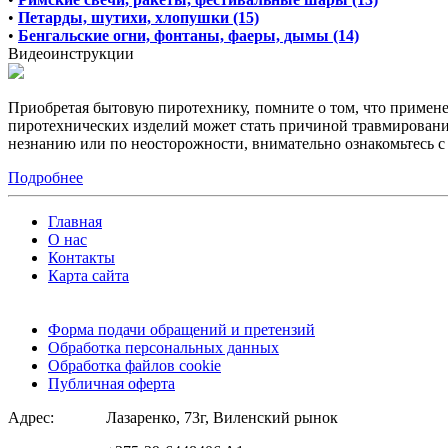
•
Петарды, шутихи, хлопушки (15)
•
Бенгальские огни, фонтаны, фаеры, дымы (14)
Видеоинструкции
Приобретая бытовую пиротехнику, помните о том, что примен
пиротехнических изделий может стать причиной травмирования
незнанию или по неосторожности, внимательно ознакомьтесь 
Подробнее
Главная
О нас
Контакты
Карта сайта
Форма подачи обращений и претензий
Обработка персональных данных
Обработка файлов cookie
Публичная оферта
Адрес:
Лазаренко, 73г, Виленский рынок