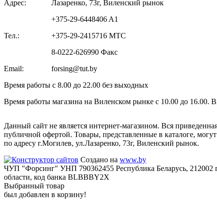
Адрес:
Лазаренко, 73г, Виленский рынок
+375-29-6448406 A1
Тел.:
+375-29-2415716 МТС
8-0222-626990 Факс
Email:
forsing@tut.by
Время работы с 8.00 до 22.00 без выходных
Время работы магазина на Виленском рынке с 10.00 до 16.00. 
Данный сайт не является интернет-магазином. Вся приведенна
публичной офертой. Товары, представленные в каталоге, могу
по адресу г.Могилев, ул.Лазаренко, 73г, Виленский рынок.
Создано на
www.by
ЧУП "Форсинг" УНП 790362455 Республика Беларусь, 212002 г
области, код банка BLBBBY2X
Выбранный товар
был добавлен в корзину!