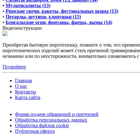
•
Мультисалюты (13)
•
Римские свечи, ракеты, фестивальные шары (13)
•
Петарды, шутихи, хлопушки (15)
•
Бенгальские огни, фонтаны, фаеры, дымы (14)
Видеоинструкции
Приобретая бытовую пиротехнику, помните о том, что примен
пиротехнических изделий может стать причиной травмирования
незнанию или по неосторожности, внимательно ознакомьтесь 
Подробнее
Главная
О нас
Контакты
Карта сайта
Форма подачи обращений и претензий
Обработка персональных данных
Обработка файлов cookie
Публичная оферта