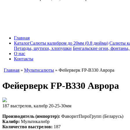
Главная
Каталог
Салюты калибром до 20мм (0.8 дюйма)
Салюты к
Петарды, шутихи, хлопушки
Бенгальские огни, фонтаны
О нас
Контакты
Главная
»
Мультисалюты
» Фейерверк FP-B330 Аврора
Фейерверк FP-B330 Аврора
187 выстрелов, калибр 20-25-30мм
Производитель (импортер):
ФаворитПироГрупп (Беларусь)
Калибр:
Мультикалибр
Количество выстрелов:
187